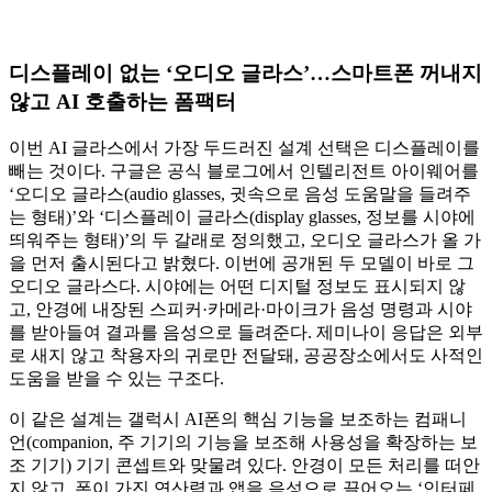
디스플레이 없는 ‘오디오 글라스’…스마트폰 꺼내지
않고 AI 호출하는 폼팩터
이번 AI 글라스에서 가장 두드러진 설계 선택은 디스플레이를
빼는 것이다. 구글은 공식 블로그에서 인텔리전트 아이웨어를
‘오디오 글라스(audio glasses, 귓속으로 음성 도움말을 들려주
는 형태)’와 ‘디스플레이 글라스(display glasses, 정보를 시야에
띄워주는 형태)’의 두 갈래로 정의했고, 오디오 글라스가 올 가
을 먼저 출시된다고 밝혔다. 이번에 공개된 두 모델이 바로 그
오디오 글라스다. 시야에는 어떤 디지털 정보도 표시되지 않
고, 안경에 내장된 스피커·카메라·마이크가 음성 명령과 시야
를 받아들여 결과를 음성으로 들려준다. 제미나이 응답은 외부
로 새지 않고 착용자의 귀로만 전달돼, 공공장소에서도 사적인
도움을 받을 수 있는 구조다.
이 같은 설계는 갤럭시 AI폰의 핵심 기능을 보조하는 컴패니
언(companion, 주 기기의 기능을 보조해 사용성을 확장하는 보
조 기기) 기기 콘셉트와 맞물려 있다. 안경이 모든 처리를 떠안
지 않고, 폰이 가진 연산력과 앱을 음성으로 끌어오는 ‘인터페