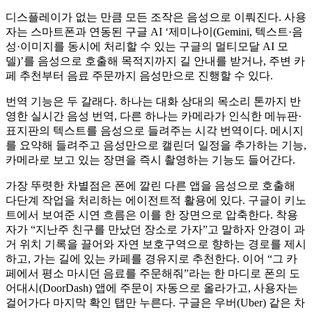
디스플레이가 없는 만큼 모든 조작은 음성으로 이뤄진다. 사용
자는 스마트폰과 연동된 구글 AI ‘제미나이(Gemini, 텍스트·음
성·이미지를 동시에 처리할 수 있는 구글의 멀티모달 AI 모
델)’를 음성으로 호출해 목적지까지 길 안내를 받거나, 주변 카
페 추천부터 음료 주문까지 음성만으로 진행할 수 있다.
번역 기능은 두 갈래다. 하나는 대화 상대의 목소리 톤까지 반
영한 실시간 음성 번역, 다른 하나는 카메라가 인식한 메뉴판·
표지판의 텍스트를 음성으로 들려주는 시각 번역이다. 메시지
를 요약해 들려주고 음성만으로 캘린더 일정을 추가하는 기능,
카메라로 보고 있는 장면을 즉시 촬영하는 기능도 들어간다.
가장 뚜렷한 차별점은 폰에 깔린 다른 앱을 음성으로 호출해
다단계 작업을 처리하는 에이전트적 활용에 있다. 구글이 키노
트에서 보여준 시연 흐름은 이를 한 장면으로 압축한다. 착용
자가 “지난주 친구를 만났던 장소로 가자”고 말하자 안경이 과
거 위치 기록을 끌어와 자연 보호구역으로 향하는 경로를 제시
하고, 가는 길에 있는 카페를 경유지로 추천한다. 이어 “그 카
페에서 평소 마시던 음료를 주문해줘”라는 한 마디로 폰의 도
어대시(DoorDash) 앱에 주문이 자동으로 올라가고, 사용자는
걸어가다 마지막 확인 탭만 누른다. 구글은 우버(Uber) 같은 차