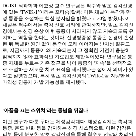
DGIST 뇌과학과 이효상 교수 연구팀은 척수와 말초 감각신경
에 있는 ‘TWIK-1’이라는 포타슘(칼륨) 이온 채널이 촉각과 만
성 통증을 조절하는 핵심 분자임을 밝혔다고 30일 밝혔다. 이
채널은 척수에서는 촉각 신호 처리에 관여하지만, 말초 감각신
경에서는 신경 손상 이후 통증이 사라지지 않고 지속되도록 유
지하는 역할을 한다는 것이다. 신경병증성 통증은 신경이 손상
된 뒤 특별한 원인 없이 통증이 오래 이어지는 난치성 질환으
로, 지금까지 통증이 왜 지속되는지 그 정확한 기전이 충분히
밝혀지지 않아 효과적인 치료법도 제한적이었다. 연구팀은 통
증 자체를 누르는 기존 접근을 넘어 통증의 ‘지속’을 선택적으
로 조절하는 새로운 치료 표적을 제시했다는 점에서 의미가 있
다고 설명했으며, 특히 말초 감각신경의 TWIK-1을 겨냥한 비
마약성 진통제 개발 가능성을 제시했다.
‘아픔을 끄는 스위치’라는 통념을 뒤집다
이번 연구가 다룬 무대는 체성감각계다. 체성감각계는 촉각과
통증, 온도 변화 등을 감지하는 신경 시스템으로, 이런 감각은
피부 등에 분포한 말초 감각신경을 통해 척수로 전달돼 처리된