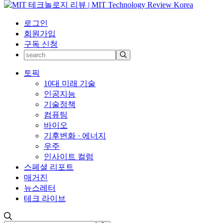
로그인
회원가입
구독 신청
토픽
10대 미래 기술
인공지능
기술정책
컴퓨팅
바이오
기후변화 · 에너지
우주
인사이트 컬럼
스페셜 리포트
매거진
뉴스레터
테크 라이브