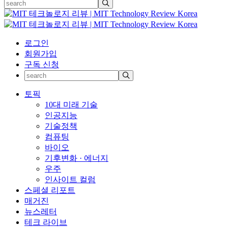
로그인
회원가입
구독 신청
토픽
10대 미래 기술
인공지능
기술정책
컴퓨팅
바이오
기후변화 · 에너지
우주
인사이트 컬럼
스페셜 리포트
매거진
뉴스레터
테크 라이브