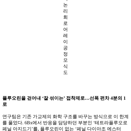
논
리
회
로
어
레
이
공
정
모
식
도
플루오린을 걷어내 ‘잘 섞이는’ 접착제로…선폭 편차 4분의 1
로
연구팀은 기존 가교제의 화학 구조를 바꾸는 방식으로 이 한계
를 풀었다. 6Bx에서 반응을 담당하던 부분인 ‘테트라플루오로
페닐 아지드기’를, 플루오린이 없는 ‘페닐 다이아조 에스터