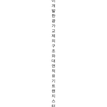
이
개
발
한
광
가
교
제
의
구
조
와
대
면
적
유
기
트
랜
지
스
터