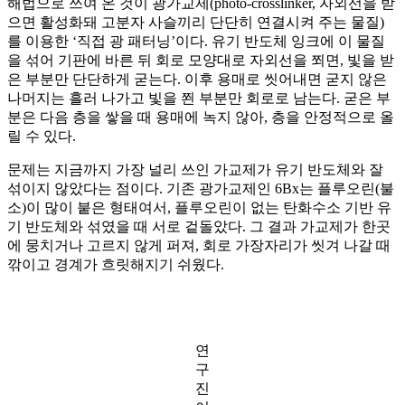
해법으로 쓰여 온 것이 광가교제(photo-crosslinker, 자외선을 받
으면 활성화돼 고분자 사슬끼리 단단히 연결시켜 주는 물질)
를 이용한 ‘직접 광 패터닝’이다. 유기 반도체 잉크에 이 물질
을 섞어 기판에 바른 뒤 회로 모양대로 자외선을 쬐면, 빛을 받
은 부분만 단단하게 굳는다. 이후 용매로 씻어내면 굳지 않은
나머지는 흘러 나가고 빛을 쬔 부분만 회로로 남는다. 굳은 부
분은 다음 층을 쌓을 때 용매에 녹지 않아, 층을 안정적으로 올
릴 수 있다.
문제는 지금까지 가장 널리 쓰인 가교제가 유기 반도체와 잘
섞이지 않았다는 점이다. 기존 광가교제인 6Bx는 플루오린(불
소)이 많이 붙은 형태여서, 플루오린이 없는 탄화수소 기반 유
기 반도체와 섞였을 때 서로 겉돌았다. 그 결과 가교제가 한곳
에 뭉치거나 고르지 않게 퍼져, 회로 가장자리가 씻겨 나갈 때
깎이고 경계가 흐릿해지기 쉬웠다.
연
구
진