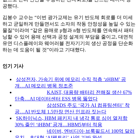
공했다.
김봉수 교수는 “이번 광가교제는 유기 반도체 회로를 더 미세
하고 균일하게 만들면서도 소자의 작동 안정성을 높일 수 있는
물질”이라며 “같은 용매로 p형과 n형 반도체를 연속해서 패터
닝할 수 있어 용매 선택과 공정 설계의 부담을 줄이고, 대면적
유연 디스플레이와 웨어러블 전자기기의 생산 공정을 단순화
하는 데 도움이 될 것”이라고 기대했다.
인기 기사
삼성전자, 가속기 위에 메모리 수직 적층 ‘zHBM’ 공
개…AI 메모리 병목 정조준
KAIST, 대용량 배터리 전해질 생산 67%
단축…AI 데이터센터 ESS 병목 뚫었다
삼성SDS 주도 ‘국가 AI 컴퓨팅센터’ 착
공…AI 반도체 1.5만장 연산 인프라 짓는다
SK하이닉스, HBM 패키지 내 냉각 통로 심어 열저항
30% 줄인 ‘iHBM’ 공개…HBM5부터 적용
네이버, 엔비디아·브룩필드서 100억 달러
유치…초대형 ‘AI팩토리’ 사업 기반 완성