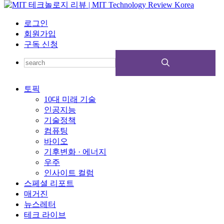
로그인
회원가입
구독 신청
토픽
10대 미래 기술
인공지능
기술정책
컴퓨팅
바이오
기후변화 · 에너지
우주
인사이트 컬럼
스페셜 리포트
매거진
뉴스레터
테크 라이브