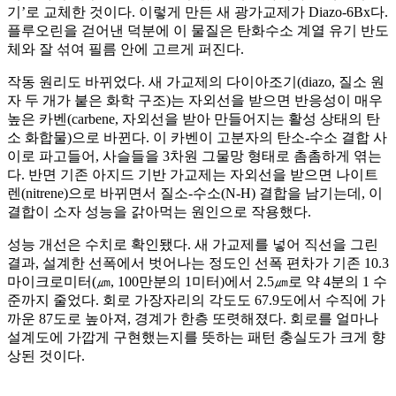
기’로 교체한 것이다. 이렇게 만든 새 광가교제가 Diazo-6Bx다.
플루오린을 걷어낸 덕분에 이 물질은 탄화수소 계열 유기 반도
체와 잘 섞여 필름 안에 고르게 퍼진다.
작동 원리도 바뀌었다. 새 가교제의 다이아조기(diazo, 질소 원
자 두 개가 붙은 화학 구조)는 자외선을 받으면 반응성이 매우
높은 카벤(carbene, 자외선을 받아 만들어지는 활성 상태의 탄
소 화합물)으로 바뀐다. 이 카벤이 고분자의 탄소-수소 결합 사
이로 파고들어, 사슬들을 3차원 그물망 형태로 촘촘하게 엮는
다. 반면 기존 아지드 기반 가교제는 자외선을 받으면 나이트
렌(nitrene)으로 바뀌면서 질소-수소(N-H) 결합을 남기는데, 이
결합이 소자 성능을 갉아먹는 원인으로 작용했다.
성능 개선은 수치로 확인됐다. 새 가교제를 넣어 직선을 그린
결과, 설계한 선폭에서 벗어나는 정도인 선폭 편차가 기존 10.3
마이크로미터(㎛, 100만분의 1미터)에서 2.5㎛로 약 4분의 1 수
준까지 줄었다. 회로 가장자리의 각도도 67.9도에서 수직에 가
까운 87도로 높아져, 경계가 한층 또렷해졌다. 회로를 얼마나
설계도에 가깝게 구현했는지를 뜻하는 패턴 충실도가 크게 향
상된 것이다.