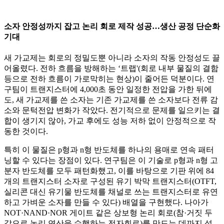
소자 안정성까지 잡고 논리 회로 제작 성공…생산 공정 단순화
기대
새 가교제는 회로의 정밀도뿐 아니라 소자의 작동 안정성도 끌
어올렸다. 전하 흐름을 방해하는 ‘트랩'(회로 내부 물질의 결함
등으로 전하 흐름이 가로막히는 현상)이 줄어든 덕분이다. 연
구팀이 트랜지스터에 4,000초 동안 일정한 전압을 가한 뒤에
도, 새 가교제를 쓴 소자는 기존 가교제를 쓴 소자보다 전류 감
소와 문턱전압 변화가 작았다. 전기적으로 문제를 일으키는 결
합이 생기지 않아, 가교 후에도 성능 저하 없이 안정적으로 작
동한 것이다.
특히 이 물질은 p형과 n형 반도체를 하나의 용매로 연속 패터
닝할 수 있다는 장점이 있다. 연구팀은 이 기술로 p형과 n형 고
분자 반도체를 모두 패턴화했고, 이를 바탕으로 기판 위에 84
개의 트랜지스터 소자로 구성된 유기 박막 트랜지스터(OTFT,
실리콘 대신 유기물 반도체를 채널로 쓰는 트랜지스터로 유연
하고 가벼운 소자를 만들 수 있다) 배열을 구현했다. 나아가
NOT·NAND·NOR 게이트 같은 상보형 논리 회로(참·거짓 두
값으로 논리 연산을 수행하는 전자회로)를 만드는 데까지 성