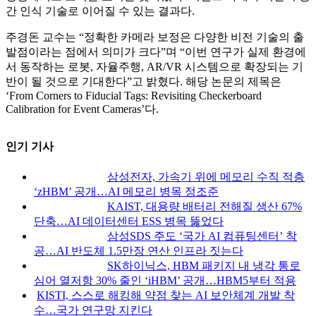
간 인식 기술로 이어질 수 있는 결과다.
주경돈 교수는 “정확한 카메라 보정은 다양한 비전 기술의 출
발점이라는 점에서 의미가 크다”며 “이번 연구가 실제 환경에
서 동작하는 로봇, 자율주행, AR/VR 시스템으로 확장되는 기
반이 될 것으로 기대한다”고 밝혔다. 해당 논문의 제목은
‘From Corners to Fiducial Tags: Revisiting Checkerboard
Calibration for Event Cameras’다.
인기 기사
삼성전자, 가속기 위에 메모리 수직 적층
‘zHBM’ 공개…AI 메모리 병목 정조준
KAIST, 대용량 배터리 전해질 생산 67%
단축…AI 데이터센터 ESS 병목 뚫었다
삼성SDS 주도 ‘국가 AI 컴퓨팅센터’ 착
공…AI 반도체 1.5만장 연산 인프라 짓는다
SK하이닉스, HBM 패키지 내 냉각 통로
심어 열저항 30% 줄인 ‘iHBM’ 공개…HBM5부터 적용
KISTI, 스스로 해킹해 약점 찾는 AI 보안체계 개발 착
수…국가 연구망 지킨다