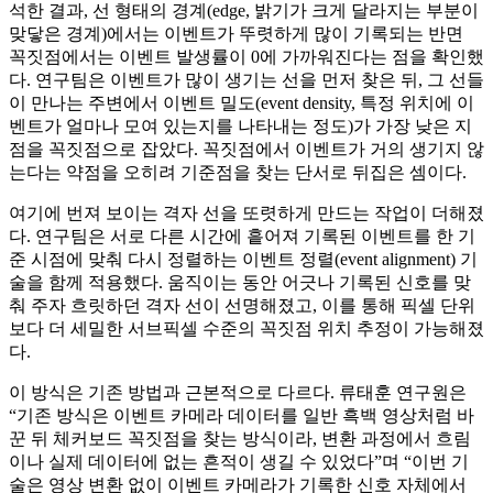
석한 결과, 선 형태의 경계(edge, 밝기가 크게 달라지는 부분이
맞닿은 경계)에서는 이벤트가 뚜렷하게 많이 기록되는 반면
꼭짓점에서는 이벤트 발생률이 0에 가까워진다는 점을 확인했
다. 연구팀은 이벤트가 많이 생기는 선을 먼저 찾은 뒤, 그 선들
이 만나는 주변에서 이벤트 밀도(event density, 특정 위치에 이
벤트가 얼마나 모여 있는지를 나타내는 정도)가 가장 낮은 지
점을 꼭짓점으로 잡았다. 꼭짓점에서 이벤트가 거의 생기지 않
는다는 약점을 오히려 기준점을 찾는 단서로 뒤집은 셈이다.
여기에 번져 보이는 격자 선을 또렷하게 만드는 작업이 더해졌
다. 연구팀은 서로 다른 시간에 흩어져 기록된 이벤트를 한 기
준 시점에 맞춰 다시 정렬하는 이벤트 정렬(event alignment) 기
술을 함께 적용했다. 움직이는 동안 어긋나 기록된 신호를 맞
춰 주자 흐릿하던 격자 선이 선명해졌고, 이를 통해 픽셀 단위
보다 더 세밀한 서브픽셀 수준의 꼭짓점 위치 추정이 가능해졌
다.
이 방식은 기존 방법과 근본적으로 다르다. 류태훈 연구원은
“기존 방식은 이벤트 카메라 데이터를 일반 흑백 영상처럼 바
꾼 뒤 체커보드 꼭짓점을 찾는 방식이라, 변환 과정에서 흐림
이나 실제 데이터에 없는 흔적이 생길 수 있었다”며 “이번 기
술은 영상 변환 없이 이벤트 카메라가 기록한 신호 자체에서