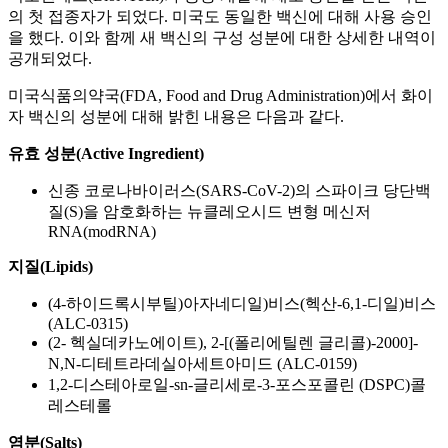
의 첫 접종자가 되었다. 미국도 동일한 백신에 대해 사용 승인
을 했다. 이와 함께 새 백신의 구성 성분에 대한 상세한 내역이
공개되었다.
미국식품의약국(FDA, Food and Drug Administration)에서 화이
자 백신의 성분에 대해 밝힌 내용은 다음과 같다.
유효 성분(Active Ingredient)
신종 코로나바이러스(SARS-CoV-2)의 스파이크 당단백
질(S)을 암호화하는 뉴클레오시드 변형 메신저
RNA(modRNA)
지질(Lipids)
(4-하이드록시부틸)아자네디일)비스(헥산-6,1-디일)비스
(ALC-0315)
(2- 헥실데카노에이트), 2-[(폴리에틸렌 글리콜)-2000]-
N,N-디테트라데실아세트아미드 (ALC-0159)
1,2-디스테아로일-sn-글리세로-3-포스포콜린 (DSPC)콜
레스테롤
염분(Salts)