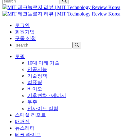
로그인
회원가입
구독 신청
토픽
10대 미래 기술
인공지능
기술정책
컴퓨팅
바이오
기후변화 · 에너지
우주
인사이트 컬럼
스페셜 리포트
매거진
뉴스레터
테크 라이브