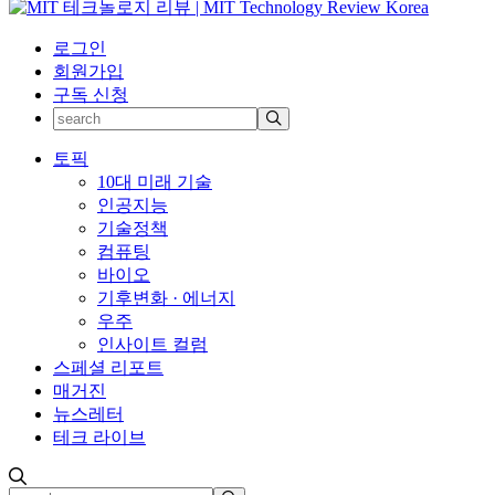
로그인
회원가입
구독 신청
토픽
10대 미래 기술
인공지능
기술정책
컴퓨팅
바이오
기후변화 · 에너지
우주
인사이트 컬럼
스페셜 리포트
매거진
뉴스레터
테크 라이브