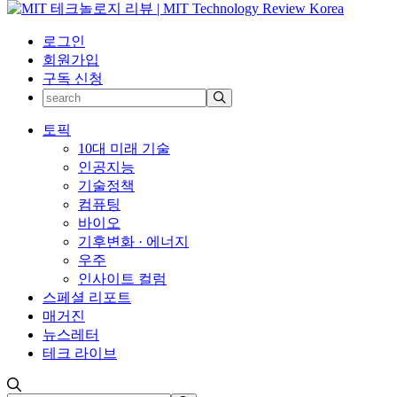
로그인
회원가입
구독 신청
토픽
10대 미래 기술
인공지능
기술정책
컴퓨팅
바이오
기후변화 · 에너지
우주
인사이트 컬럼
스페셜 리포트
매거진
뉴스레터
테크 라이브