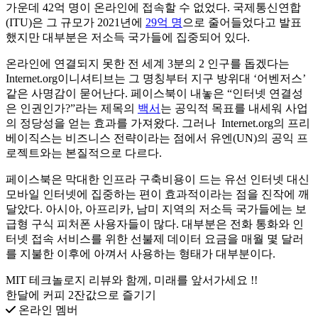
가운데 42억 명이 온라인에 접속할 수 없었다. 국제통신연합
(ITU)은 그 규모가 2021년에
29억 명
으로 줄어들었다고 발표
했지만 대부분은 저소득 국가들에 집중되어 있다.
온라인에 연결되지 못한 전 세계 3분의 2 인구를 돕겠다는
Internet.org이니셔티브는 그 명칭부터 지구 방위대 ‘어벤저스’
같은 사명감이 묻어난다. 페이스북이 내놓은 “인터넷 연결성
은 인권인가?”라는 제목의
백서
는 공익적 목표를 내세워 사업
의 정당성을 얻는 효과를 가져왔다. 그러나 Internet.org의 프리
베이직스는 비즈니스 전략이라는 점에서 유엔(UN)의 공익 프
로젝트와는 본질적으로 다르다.
페이스북은 막대한 인프라 구축비용이 드는 유선 인터넷 대신
모바일 인터넷에 집중하는 편이 효과적이라는 점을 진작에 깨
달았다. 아시아, 아프리카, 남미 지역의 저소득 국가들에는 보
급형 구식 피처폰 사용자들이 많다. 대부분은 전화 통화와 인
터넷 접속 서비스를 위한 선불제 데이터 요금을 매월 몇 달러
를 지불한 이후에 아껴서 사용하는 형태가 대부분이다.
MIT 테크놀로지 리뷰와 함께, 미래를 앞서가세요 !!
한달에 커피 2잔값으로 즐기기
온라인 멤버