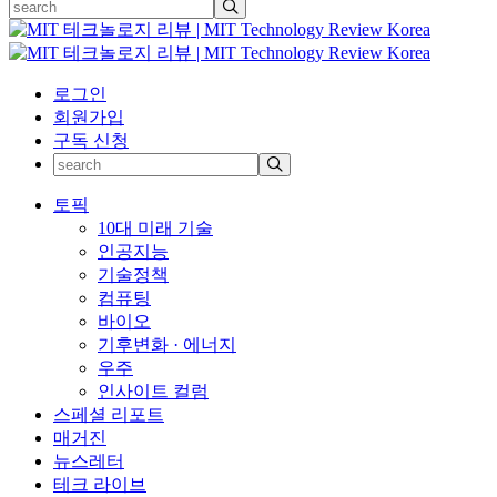
로그인
회원가입
구독 신청
토픽
10대 미래 기술
인공지능
기술정책
컴퓨팅
바이오
기후변화 · 에너지
우주
인사이트 컬럼
스페셜 리포트
매거진
뉴스레터
테크 라이브